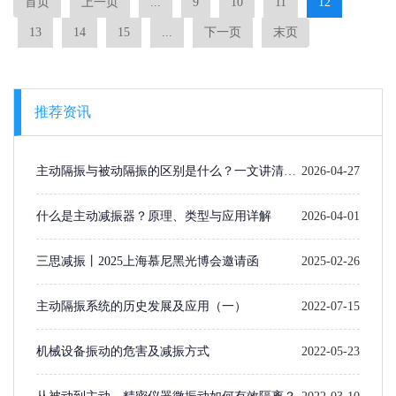
首页
上一页
...
9
10
11
12
13
14
15
...
下一页
末页
推荐资讯
主动隔振与被动隔振的区别是什么？一文讲清楚
2026-04-27
选型逻辑
什么是主动减振器？原理、类型与应用详解
2026-04-01
三思减振丨2025上海慕尼黑光博会邀请函
2025-02-26
主动隔振系统的历史发展及应用（一）​
2022-07-15
机械设备振动的危害及减振方式
2022-05-23