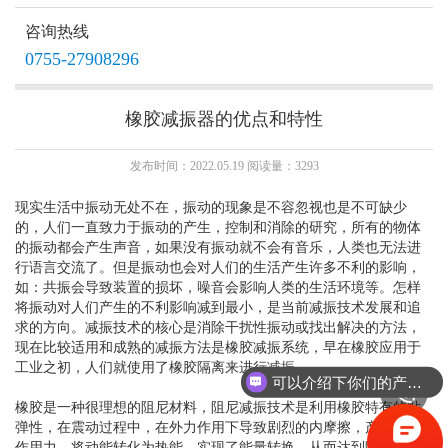
咨询热线
THA1L主动减振器
0755-27908296
橡胶减振器的优点和特性
THA1主动减振器
发布时间：2022.05.19 阅读量：3293
现实生活中振动无处不在，振动的现象是不容忽视也是不可缺少
的，人们一直致力于振动的产生，控制和消除的研究，所有的物体
的振动都会产生声音，如果没有振动就不会有音乐，人类也无法进
行语言交流了。但是振动也会对人们的生活产生许多不利的影响，
如：共振会导致装置的损坏，噪音会影响人类的生活环境等。怎样
将振动对人们产生的不利影响减到最小，是当前减振技术发展和追
求的方向。减振技术的核心是消除干扰性振动或找出解决的方法，
现在比较适用和成熟的减振方法是橡胶减振系统，早在橡胶应用于
工业之初，人们就使用了橡胶隔离来进行减振。
可以介绍下你们的产品么？
橡胶是一种很理想的阻尼材料，阻尼减振技术是利用橡胶特有的粘
弹性，在震动过程中，在外力作用下导致剧烈的内摩擦，产生了反
作用力，将动能转化为热能，实现了能量转换，从而达到降低震幅